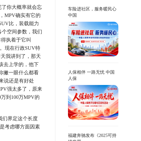
完了你大概率就会忘
车险进社区，服务暖民心
，MPV确实有它的
中国
UV比，装载能力
比各个空间参数，我们
非得执着于它叫
。现在行政SUV特
昨天我讲到了，那天
小孩去上学的，他下
你撇一眼什么都看
人保相伴 一路无忧 中国
人保
来说还是有好处
PV强太多了，原来
到100万MPV的
我们界定这个长度
，是考虑哪方面因素
福建奔驰发布《2025可持