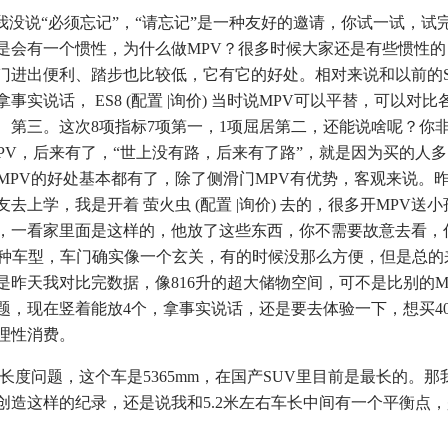
没说“必须忘记”，“请忘记”是一种友好的邀请，你试一试，试
是会有一个惯性，为什么做MPV？很多时候大家还是有些惯性的
门进出便利、踏步也比较低，它有它的好处。相对来说和以前的S
实说话， ES8 (配置 |询价) 当时说MPV可以平替，可以对
、第三。这次8项指标7项第一，1项屈居第二，还能说啥呢？你
PV，后来有了，“世上没有路，后来有了路”，就是因为买的人多
，MPV的好处基本都有了，除了侧滑门MPV有优势，客观来说。
去上学，我是开着 萤火虫 (配置 |询价) 去的，很多开MPV送
，一看家里面是这样的，他放了这些东西，你不需要故意去看，
那种车型，车门确实像一个玄关，有的时候没那么方便，但是总的
是昨天我对比完数据，像816升的超大储物空间，可不是比别的M
，现在竖着能放4个，拿事实说话，还是要去体验一下，想买40万
理性消费。
度问题，这个车是5365mm，在国产SUV里目前是最长的。那
创造这样的纪录，还是说我和5.2米左右车长中间有一个平衡点