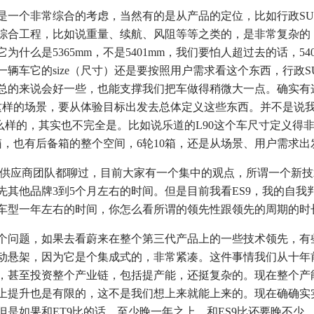
个非常综合的考虑，当然有的是从产品的定位，比如行政SU
综合工程，比如说重量、续航、风阻等等之类的，是非常复杂的
什么是5365mm，不是5401mm，我们要怕人超过去的话，54
辆车它的size（尺寸）还是要按照用户需求看这个东西，行政S
总的来说会好一些，也能支撑我们把车做得稍微大一点。确实有
这样的场景，要从体验目标出发去总体定义这些东西。并不是说
还是怎么样的，其实也不完全是。比如说乐道的L90这个车尺寸定义得
箱，也有后备箱的整个空间，6轮10箱，还是从场景、用户需求出
供应商团队都聊过，目前大家有一个集中的观点，所谓一个新技
先其他品牌3到5个月左右的时间。但是目前我看ES9，我的自我
车型一年左右的时间，你怎么看所谓的领先性跟领先的周期的时
问题，如果去看蔚来在整个第三代产品上的一些技术领先，有
动悬架，因为它是个集成式的，非常紧凑。这件事情我们从十年
，甚至投资整个产业链，包括提产能，还挺复杂的。现在整个产
上提升也是有限的，这不是我们想上来就能上来的。现在确确实
但是如果和ET9比的话，至少晚一年之上，和ES9比还要晚不少