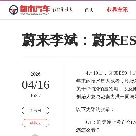
业界车讯
首页
蔚来李斌：蔚来E
4月10日， 蔚来ES9 
2026
04/16
年来的技术集大成者，现场发
关于ES9的销量预期，以
16:47
创始人兼总裁秦力洪一同与
以下为采访实录：
互联网
Q1：昨天晚上发布会ES
媒体人
您怎么看？