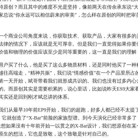
持原创？而且其中的难度不光是坚持，像前两天在传余承东说“大
家总说“你永远可以相信蔚来的审美”，怎么样在原创的同时把审
个商业公司角度来说，你获取技术、获取产品，大家有很多的
法律的情况下，应该就是无可厚非。但是我们一直觉得如果你要
价值和物理的价值应该至少是同等重要的，这一直是我们的理解
户买了什么，他是买了这么多物质材料，还是同时他买了一种
越往高端走，“精神共振”，我们说“情感价值”在一个产品里所占
一天开始，斌哥带着我们就形成共识的。我们也没有过多内心去ba
的。而原创其实是需要积累的，说心里话，比如说昨天ES9大家
其实还是回到刚才斌总讲的体系。
从最早10年前EP9开始，我们的超跑，好多人都已经不太提
，它就创造了“X-Bar”前脸的家族型谱。到今天演化已经非常多
们设想如果没有十年前开始一以贯之的X-Bar设计，我们想原创在
原生的想法，它也是致敬，这个致敬是针对自己的。