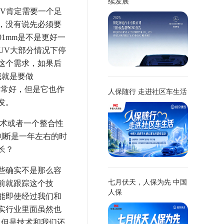
续发展
V肯定需要一个足
，没有说先必须要
01mm是不是更好一
UV大部分情况下停
这个需求，如果后
我就是要做
非常好，但是它也作
人保随行 走进社区车生活
发。
术或者一个整合性
判断是一年左右的时
长？
些确实不是那么容
七月伏天，人保为先 中国
前就跟踪这个技
人保
能即使经过我们和
实行业里面虽然也
，但是技术和我们还