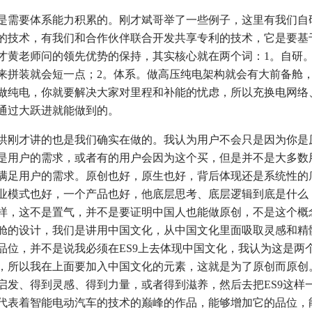
需要体系能力积累的。刚才斌哥举了一些例子，这里有我们自
局的技术，有我们和合作伙伴联合开发共享专利的技术，它是要基
才黄老师问的领先优势的保持，其实核心就在两个词：1。自研
来拼装就会短一点；2。体系。做高压纯电架构就会有大前备舱
做纯电，你就要解决大家对里程和补能的忧虑，所以充换电网络
通过大跃进就能做到的。
刚才讲的也是我们确实在做的。我认为用户不会只是因为你是
是用户的需求，或者有的用户会因为这个买，但是并不是大多数
满足用户的需求。原创也好，原生也好，背后体现还是系统性的
业模式也好，一个产品也好，他底层思考、底层逻辑到底是什么
样，这不是置气，并不是要证明中国人也能做原创，不是这个概
舱的设计，我们是讲用中国文化，从中国文化里面吸取灵感和精髓
品位，并不是说我必须在ES9上去体现中国文化，我认为这是两
，所以我在上面要加入中国文化的元素，这就是为了原创而原创
启发、得到灵感、得到力量，或者得到滋养，然后去把ES9这样一
代表着智能电动汽车的技术的巅峰的作品，能够增加它的品位，