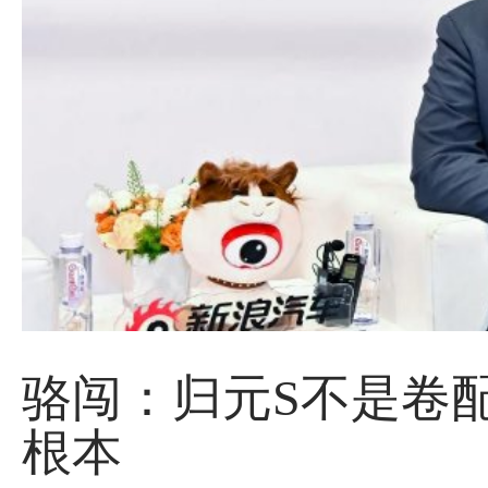
骆闯：归元S不是卷
根本