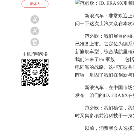
媒体人
新浪汽车：非常欢迎上汽
问一下这次上汽大众在本次
范必欧：我们展台的核心是I
已准备上市。它定位为德系
新旗舰车型，综合续航里程达1
手机扫码阅读
我们带来了Pro家族——包括帕萨特
电同智的战略。这些车型共
阵容，巩固了我们在创新与
新浪汽车：在中国市场九
发布，咱们的ID. ERA 
范必欧：我们确信，我们的九
时又集多项前沿科技于一身
以前，消费者会去选择其他九