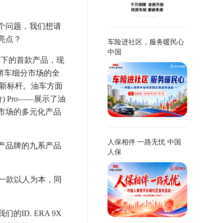
个问题，我们想请
亮点？
车险进社区，服务暖民心
中国
略下的首款产品，现
轿车细分市场的全
市场新标杆。油车方面
价) Pro——展示了油
市场的多元化产品
人保相伴 一路无忧 中国
产品牌的九系产品
人保
是一款以人为本，同
D. ERA 9X