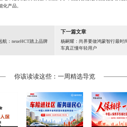
能化产品。
下一篇文章
远航：neueHCT踏上品牌
杨嗣耀：尚界要做鸿蒙智行最时
车真正懂年轻用户
你该读读这些：一周精选导览