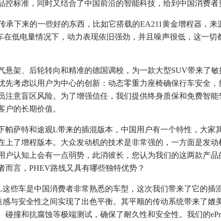
品控标准，同时又结合了中国前沿的智能科技，给到中国消费者
德国传承下来的一些好的东西，比如它搭载的EA211黄金增程器，
确保车在低电量情况下，动力表现依旧强劲，并且噪声很低，这一切
架、后轮转向和精准的德国调校，为一款大型SUV带来了敏
优先考虑以用户为中心的创新：动态零重力座椅确保行车安全，
员注意盲区风险。为了增强信任，我们提供终身质保和免费智能
客户的长期价值。
帕萨特和途观L带来的插混版本，中国用户有一个特性，大家
在上了增程版本。大众发动机的技术是非常强的，一方面是发动
用户认知上会有一点弱势，此消彼长，您认为我们的这两款产品
者而言，PHEV路线又具有哪些独特优势？
这些车是中国消费者非常熟悉的车型，这次我们带来了它的插
驶质感与安全性之间实现了出色平衡。其平顺的传动系统带来了媲
、碰撞和抗腐蚀等极端测试，确保了耐久性和安全性。我们的ePr