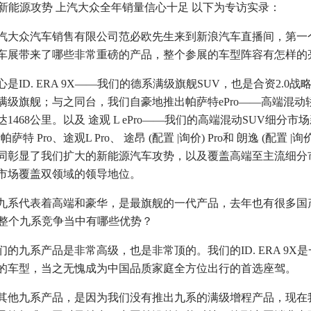
以下为专访实录：
大众汽车销售有限公司范必欧先生来到新浪汽车直播间，第一
车展带来了哪些非常重磅的产品，整个参展的车型阵容有怎样的
D. ERA 9X——我们的德系满级旗舰SUV，也是合资2.0战
满级旗舰；与之同台，我们自豪地推出帕萨特ePro——高端混动
468公里。以及 途观 L ePro——我们的高端混动SUV细分
 Pro、途观L Pro、 途昂 (配置 |询价) Pro和 朗逸 (配置 |询
同彰显了我们扩大的新能源汽车攻势，以及覆盖高端至主流细分
市场覆盖双领域的领导地位。
系代表着高端和豪华，是最旗舰的一代产品，去年也有很多国
9X在整个九系竞争当中有哪些优势？
系产品是非常高级，也是非常顶的。我们的ID. ERA 9X
的车型，当之无愧成为中国品质家庭全方位出行的首选座驾。
系产品，是因为我们没有推出九系的满级增程产品，现在我们的I