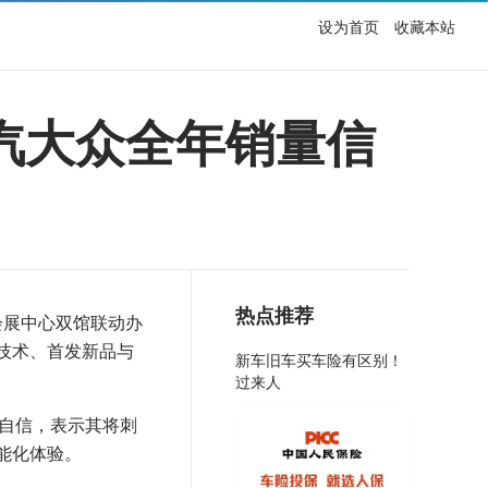
设为首页
收藏本站
 上汽大众全年销量信
热点推荐
会展中心双馆联动办
沿技术、首发新品与
新车旧车买车险有区别！
过来人
非常自信，表示其将刺
能化体验。