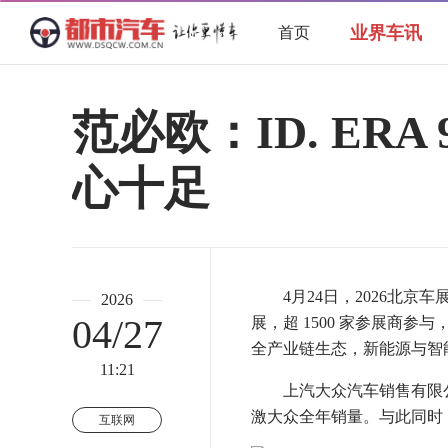
业界车讯
首页
范必欧：ID. E
心十足
4月24日，2026北京
2026
04/27
展，超 1500 家参展商
全产业链生态，新能源与智
11:21
上汽大众汽车销售有限公司 副总
激大众全年销量。与此同时
互联网