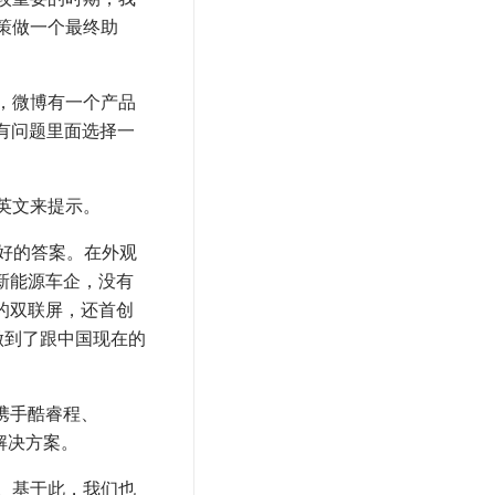
策做一个最终助
，微博有一个产品
有问题里面选择一
英文来提示。
最好的答案。在外观
新能源车企，没有
的双联屏，还首创
经做到了跟中国现在的
携手酷睿程、
解决方案。
。基于此，我们也