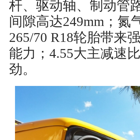
杆、驱动轴、制动管路
间隙高达249mm；
265/70 R18轮胎
能力；4.55大主减
劲。